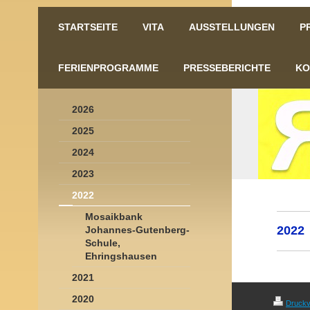
STARTSEITE
VITA
AUSSTELLUNGEN
P
FERIENPROGRAMME
PRESSEBERICHTE
KO
2026
2025
2024
2023
2022
Mosaikbank
2022
Johannes-Gutenberg-
Schule,
Ehringshausen
2021
2020
Druckv