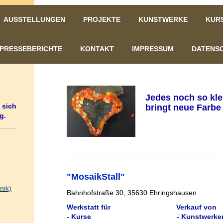
AUSSTELLUNGEN
PROJEKTE
KUNSTWERKE
KUR
PRESSEBERICHTE
KONTAKT
IMPRESSUM
DATENS
Rainer
Werksta
Jedes noch so kle
für Mo
 sich
bringt neue Farbe 
g.
"MosaikStall"
nik)
Bahnhofstraße 30, 35630 Ehringshausen
Werkstatt für Verkauf von
- Kurse - Kunstwerken