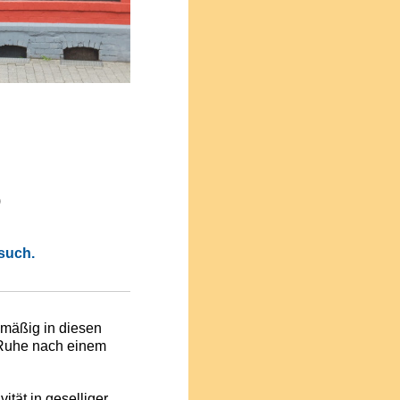
)
esuch.
lmäßig in diesen
Ruhe nach einem
vität in geselliger