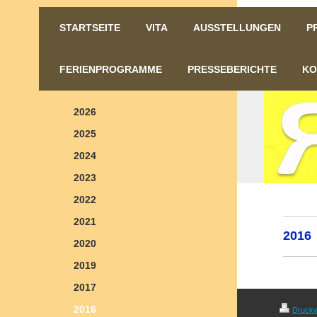
STARTSEITE
VITA
AUSSTELLUNGEN
P
FERIENPROGRAMME
PRESSEBERICHTE
KO
2026
2025
2024
2023
2022
2021
2016
2020
2019
2017
2016
Druckv