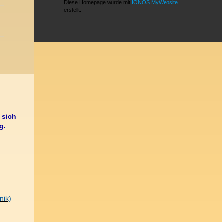
Diese Homepage wurde mit
IONOS MyWebsite
erstellt.
 sich
g.
nik)