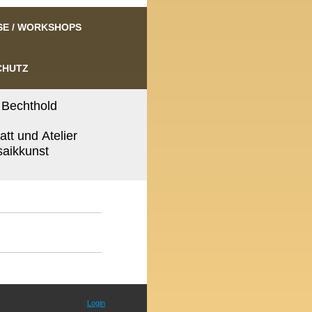
SE / WORKSHOPS
CHUTZ
 Bechthold
tt und Atelier
saikkunst
Login