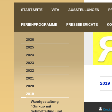
STARTSEITE
VITA
AUSSTELLUNGEN
P
FERIENPROGRAMME
PRESSEBERICHTE
KO
2026
2025
2024
2023
2022
2021
2019
2020
2019
Wandgestaltung
"Ginkgo mit
Druckv
Schmetterling und