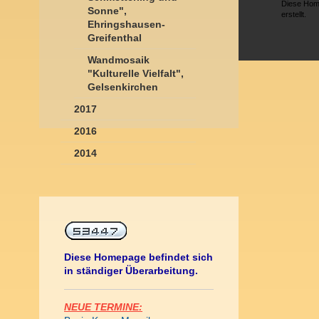
Diese Hom
Sonne",
erstellt.
Ehringshausen-
Greifenthal
Wandmosaik
"Kulturelle Vielfalt",
Gelsenkirchen
2017
2016
2014
Diese Homepage befindet sich
in ständiger Überarbeitung.
NEUE TERMINE: