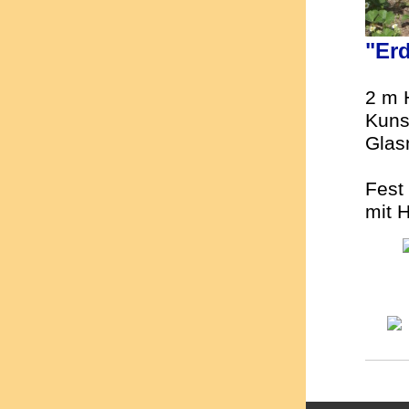
"Er
2 m 
Kunst
Glas
Fest 
mit 