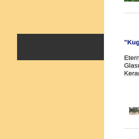
"Kug
Eter
Glas
Kera