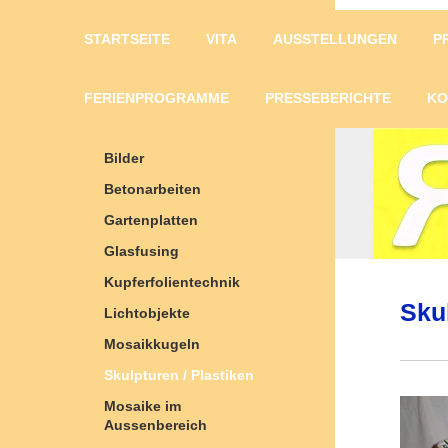
STARTSEITE
VITA
AUSSTELLUNGEN
P
FERIENPROGRAMME
PRESSEBERICHTE
KO
Bilder
Betonarbeiten
Gartenplatten
Glasfusing
Kupferfolientechnik
Skul
Lichtobjekte
Mosaikkugeln
Skulpturen / Plastiken
Mosaike im
Aussenbereich