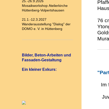
25.-26.9.2026
Pfaff
Mosaikworkshop Atelierkirche
Haus
Hüttenberg-Volpertshausen
21.1.-12.3.2027
76 c
Wanderausstellung "Dialog" der
Yton
DOMO e. V. in Hüttenberg
Golds
Mura
Bilder, Beton-Arbeiten und
Fassaden-Gestaltung
Ein kleiner Exkurs:
"Par
Im 
Ju