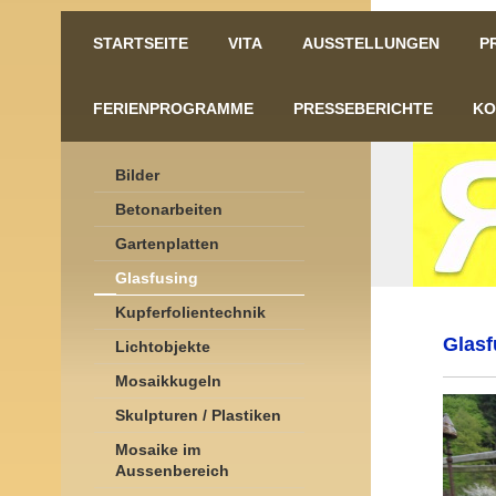
STARTSEITE
VITA
AUSSTELLUNGEN
P
FERIENPROGRAMME
PRESSEBERICHTE
KO
Bilder
Betonarbeiten
Gartenplatten
Glasfusing
Kupferfolientechnik
Glasf
Lichtobjekte
Mosaikkugeln
Skulpturen / Plastiken
Mosaike im
Aussenbereich