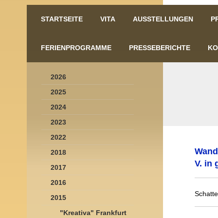
STARTSEITE
VITA
AUSSTELLUNGEN
P
FERIENPROGRAMME
PRESSEBERICHTE
KO
2026
2025
2024
2023
2022
Wande
2018
V. in
2017
2016
Schatt
2015
"Kreativa" Frankfurt